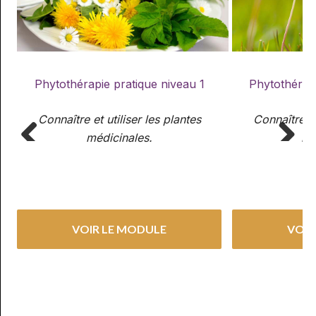
Phytothérapie pratique niveau 1
Phytothérapi
Connaître et utiliser les plantes
Connaître et
médicinales.
mé
Previous
Next
VOIR LE MODULE
VOIR