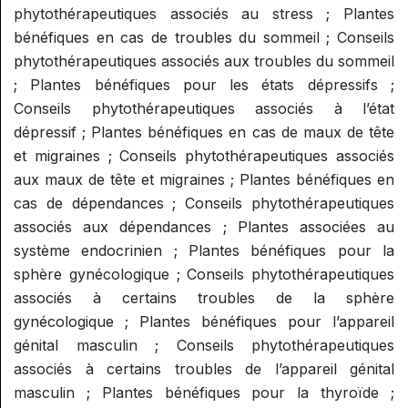
SUPERVISION AROMA
phytothérapeutiques associés au stress ; Plantes
SPÉCIALISATION : RÉFLEXOLOGIE
GESTION ET COMMUNICATION
RELATION
bénéfiques en cas de troubles du sommeil ; Conseils
ET ONCOLOGIE
SUPERVISION RÉFLEXOLOGIE
PRATICIEN/CONSULTANT
AIDE À L'INSTALLATION ET
phytothérapeutiques associés aux troubles du sommeil
ELIXIRS
SPÉCIALISATION : RÉFLEXOLOGIE
GESTION
; Plantes bénéfiques pour les états dépressifs ;
PÉDIATRIQUE
ELIXIRS FLORAUX NIVEAU 1
PHYTOTHÉRAPIE PRATIQUE
Conseils phytothérapeutiques associés à l’état
COMMUNICATION ET
dépressif ; Plantes bénéfiques en cas de maux de tête
PHYTOTHÉRAPIE PRATIQUE
PROMOTION D'UNE ACTIVITÉ
MICRONUTRITION
et migraines ; Conseils phytothérapeutiques associés
aux maux de tête et migraines ; Plantes bénéfiques en
MICRONUTRITION PRATIQUE
EXAMENS
cas de dépendances ; Conseils phytothérapeutiques
associés aux dépendances ; Plantes associées au
AROMATOLOGUE MYRTÉA
MINI MODULES BIEN-ÊTRE DE
système endocrinien ; Plantes bénéfiques pour la
(RECONNU PAR LE SPN)
L'HABITAT
sphère gynécologique ; Conseils phytothérapeutiques
associés à certains troubles de la sphère
CONSEILLER EN
INITIATION AU FENG SHUI
STAGES CONVIVIAUX
gynécologique ; Plantes bénéfiques pour l’appareil
HYDROLATHÉRAPIE GLOBALE
INITIATION À LA GÉOBIOLOGIE
génital masculin ; Conseils phytothérapeutiques
STAGES PRATIQUE ALTHEA
CONSEILLER EN
associés à certains troubles de l’appareil génital
PROVENCE / MYRTÉA
AROMATHÉRAPIE SUBTILE
masculin ; Plantes bénéfiques pour la thyroïde ;
FORMATIONS