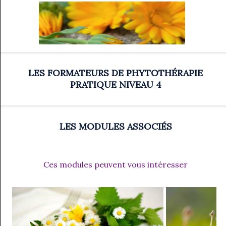
Pour offrir un cadeau à un proche
Pour inscrire plusieurs personnes à la fois
Pour demander un devis
Merci de le faire ci-après :
LES FORMATEURS DE PHYTOTHÉRAPIE
PRATIQUE NIVEAU 4
Prix
Arrhes
Quantité
200,00 €
60,00 €
JE DEMANDE UN DEVIS
LES MODULES ASSOCIÉS
Ces modules peuvent vous intéresser