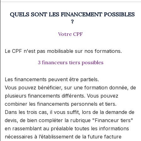
SUPERVISION AROMA
SPÉCIALISATION : RÉFLEXOLOGIE
GESTION ET COMMUNICATION
RELATION
ET ONCOLOGIE
QUELS SONT LES FINANCEMENT POSSIBLES
SUPERVISION RÉFLEXOLOGIE
PRATICIEN/CONSULTANT
AIDE À L'INSTALLATION ET
?
ELIXIRS
SPÉCIALISATION : RÉFLEXOLOGIE
GESTION
Votre CPF
PÉDIATRIQUE
ELIXIRS FLORAUX NIVEAU 1
PHYTOTHÉRAPIE PRATIQUE
COMMUNICATION ET
PHYTOTHÉRAPIE PRATIQUE
PROMOTION D'UNE ACTIVITÉ
Le CPF n'est pas mobilisable sur nos formations.
MICRONUTRITION
3 financeurs tiers possibles
MICRONUTRITION PRATIQUE
EXAMENS
Les financements peuvent être partiels.
AROMATOLOGUE MYRTÉA
MINI MODULES BIEN-ÊTRE DE
Vous pouvez bénéficier, sur une formation donnée, de
(RECONNU PAR LE SPN)
L'HABITAT
plusieurs financements différents. Vous pouvez
CONSEILLER EN
combiner les financements personnels et tiers.
INITIATION AU FENG SHUI
STAGES CONVIVIAUX
HYDROLATHÉRAPIE GLOBALE
Dans les trois cas, il vous suffit, lors de la demande de
INITIATION À LA GÉOBIOLOGIE
devis, de bien compléter la rubrique "Financeur tiers"
STAGES PRATIQUE ALTHEA
CONSEILLER EN
en rassemblant au préalable toutes les informations
PROVENCE / MYRTÉA
AROMATHÉRAPIE SUBTILE
nécessaires à l’établissement de la future facture
FORMATIONS