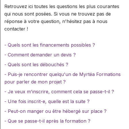
RÉFLEXOLOGIE AROMATIQUE
FÉMININS
LES CYCLES DE PHYTOTHÉRAPIE
NATURELS NIVEAU 2
Retrouvez ici toutes les questions les plus courantes
MILIEU HOSPITALIER
BOTANIQUE, CUEILLETTE ET
AROMATHÉRAPIE SUBTILE A
CYCLE CONSEILLER EN
AVEC CERTIFICAT
MASSAGE AYURVÉDIQUE
ET MICRONUTRITION
AROMATHÉRAPIE ET SOINS DE CONFORT
qui nous sont posées. Si vous ne trouvez pas de
DISTILLATION
HYDROLATHÉRAPIE GLOBALE
NATUROPATHIE 3ÈRE ANNÉE :
AROMA «SUBTILE»
EN MILIEU HOSPITALIER
réponse à votre question, n'hésitez pas à nous
MASSAGE BIEN-ÊTRE AYURVÉDIQUE
AROMATHÉRAPIE SUBTILE B
MASSAGE BIEN-ÊTRE
LE CYCLE PHYTOTHÉRAPIE
CERTIFICATION NATUROPATHE
MASSAGE BIEN-ÊTRE DOS
LES CYCLES
ATELIER PRATIQUE DE
contacter !
MASSAGE BIEN-ÊTRE MARMA
«AYURVÉDIQUE»
INITIATION À L'UTILISATION DES
CYCLE CONSEILLER EN
PRATIQUE
CONFORT
AROMATHÉRAPIE SUBTILE C
PROFESSIONNALISANTS
COSMÉTIQUES NATURELS
PLANTES CHEZ LES ANIMAUX
AROMATHÉRAPIE SUBTILE
LE CYCLE MASSAGE BIEN-ÊTRE
MASSAGE BIEN-ÊTRE DOS CONFORT
LE CYCLE MICRONUTRITION
- Quels sont les financements possibles ?
AROMATHÉRAPIE SUBTILE D
LE CYCLE CRÉATION D'UNE
RÉFLEXOLOGIE AROMATIQUE
LES CYCLES D'IRIDOLOGIE
AYURVÉDIQUE ET MARMA
ENTREPRISE DE BIEN-ÊTRE
- Comment demander un devis ?
RÉFLEXOLOGIE AROMATIQUE
AROMATHÉRAPIE SUBTILE E
LE CYCLE IRIDOLOGIE PRATIQUE
MASSAGE BIEN-ÊTRE DOS
PHYSIOPATHOLOGIE
- Quels sont les débouchés ?
SPÉCIALISATION : RÉFLEXOLOGIE
CONFORT
AROMATHÉRAPIE SUBTILE F
PHYSIOLOGIE ET HOMÉOSTASIE
- Puis-je rencontrer quelqu'un de Myrtéa Formations
AYURVÉDIQUE
IRIDOLOGIE
pour parler de mon projet ?
AROMATHÉRAPIE SUBTILE G
IRIDOLOGIE
SPÉCIALISATION : RÉFLEXOLOGIE
ATELIERS DE MISE EN PRATIQUE
- Je veux m'inscrire, comment cela se passe-t-il ?
AROMATHÉRAPIE SUBTILE H
SOINS FÉMININS
ATELIER DE COMPÉTENCES AROMA
- Une fois inscrit-e, quelle est la suite ?
PSYCHOLOGIE, DÉONTOLOGIE
SPÉCIALISATION : APPROCHE
ATELIER DE COMPÉTENCES
- Peut-on manger ou être hébergé sur place ?
MÉTAMORPHIQUE EN
RÉFLEXOLOGIE
INITIATION PSYCHOLOGIE DU
SUPERVISION
- Que se passe-t-il après la formation ?
RÉFLEXOLOGIE
CONSULTANT