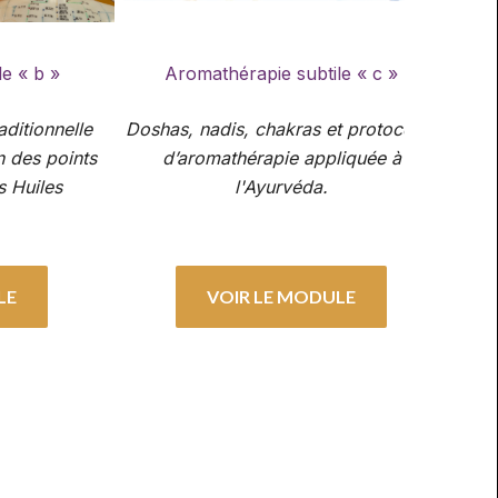
e « b »
Aromathérapie subtile « c »
ditionnelle
Doshas, nadis, chakras et protocoles
n des points
d’aromathérapie appliquée à
a
s Huiles
l'Ayurvéda.
LE
VOIR LE MODULE