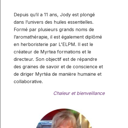
SUPERVISION AROMA
SPÉCIALISATION : RÉFLEXOLOGIE
GESTION ET COMMUNICATION
RELATION
ET ONCOLOGIE
Depuis qu’il a 11 ans, Jody est plongé
SUPERVISION RÉFLEXOLOGIE
PRATICIEN/CONSULTANT
AIDE À L'INSTALLATION ET
ELIXIRS
dans l’univers des huiles essentielles.
SPÉCIALISATION : RÉFLEXOLOGIE
GESTION
Formé par plusieurs grands noms de
PÉDIATRIQUE
ELIXIRS FLORAUX NIVEAU 1
PHYTOTHÉRAPIE PRATIQUE
COMMUNICATION ET
l’aromathérapie, il est également diplômé
PHYTOTHÉRAPIE PRATIQUE
PROMOTION D'UNE ACTIVITÉ
en herboristerie par L'ELPM. Il est le
MICRONUTRITION
créateur de Myrtea formations et le
MICRONUTRITION PRATIQUE
directeur. Son objectif est de répandre
EXAMENS
des graines de savoir et de conscience et
de diriger Myrtéa de manière humaine et
AROMATOLOGUE MYRTÉA
MINI MODULES BIEN-ÊTRE DE
collaborative.
(RECONNU PAR LE SPN)
L'HABITAT
Chaleur et bienveillance
CONSEILLER EN
INITIATION AU FENG SHUI
STAGES CONVIVIAUX
HYDROLATHÉRAPIE GLOBALE
INITIATION À LA GÉOBIOLOGIE
STAGES PRATIQUE ALTHEA
CONSEILLER EN
PROVENCE / MYRTÉA
AROMATHÉRAPIE SUBTILE
FORMATIONS