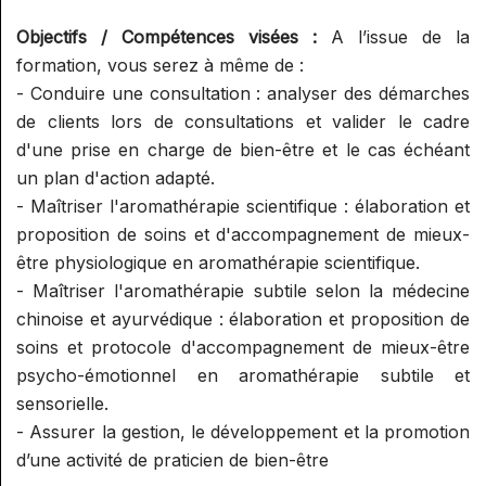
SUPERVISION AROMA
SPÉCIALISATION : RÉFLEXOLOGIE
GESTION ET COMMUNICATION
RELATION
Objectifs / Compétences visées :
A l’issue de la
ET ONCOLOGIE
SUPERVISION RÉFLEXOLOGIE
PRATICIEN/CONSULTANT
formation, vous serez à même de :
AIDE À L'INSTALLATION ET
ELIXIRS
SPÉCIALISATION : RÉFLEXOLOGIE
- Conduire une consultation : analyser des démarches
GESTION
PÉDIATRIQUE
ELIXIRS FLORAUX NIVEAU 1
de clients lors de consultations et valider le cadre
PHYTOTHÉRAPIE PRATIQUE
COMMUNICATION ET
d'une prise en charge de bien-être et le cas échéant
PHYTOTHÉRAPIE PRATIQUE
PROMOTION D'UNE ACTIVITÉ
un plan d'action adapté.
MICRONUTRITION
- Maîtriser l'aromathérapie scientifique : élaboration et
MICRONUTRITION PRATIQUE
proposition de soins et d'accompagnement de mieux-
EXAMENS
être physiologique en aromathérapie scientifique.
AROMATOLOGUE MYRTÉA
- Maîtriser l'aromathérapie subtile selon la médecine
MINI MODULES BIEN-ÊTRE DE
(RECONNU PAR LE SPN)
chinoise et ayurvédique : élaboration et proposition de
L'HABITAT
soins et protocole d'accompagnement de mieux-être
CONSEILLER EN
INITIATION AU FENG SHUI
STAGES CONVIVIAUX
psycho-émotionnel en aromathérapie subtile et
HYDROLATHÉRAPIE GLOBALE
sensorielle.
INITIATION À LA GÉOBIOLOGIE
STAGES PRATIQUE ALTHEA
CONSEILLER EN
- Assurer la gestion, le développement et la promotion
PROVENCE / MYRTÉA
AROMATHÉRAPIE SUBTILE
d’une activité de praticien de bien-être
FORMATIONS