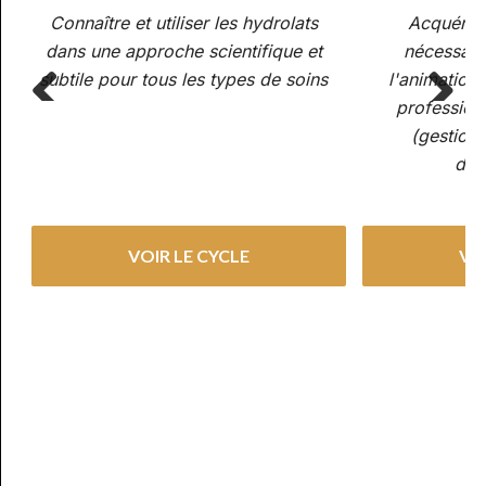
Connaître et utiliser les hydrolats
Acquérir
dans une approche scientifique et
nécessaire
subtile pour tous les types de soins
l'animation 
professionn
(gestion
Previous
Next
déo
VOIR LE CYCLE
VO