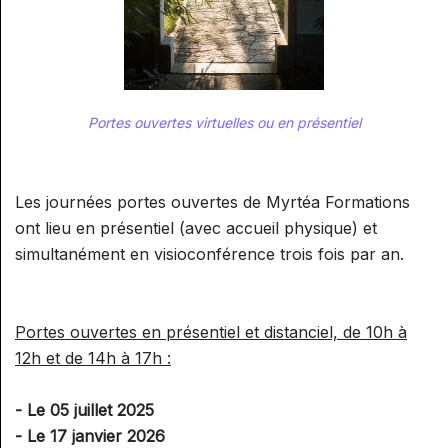
SUPERVISION AROMA
SPÉCIALISATION : RÉFLEXOLOGIE
GESTION ET COMMUNICATION
RELATION
ET ONCOLOGIE
SUPERVISION RÉFLEXOLOGIE
PRATICIEN/CONSULTANT
AIDE À L'INSTALLATION ET
ELIXIRS
SPÉCIALISATION : RÉFLEXOLOGIE
GESTION
PÉDIATRIQUE
ELIXIRS FLORAUX NIVEAU 1
PHYTOTHÉRAPIE PRATIQUE
Portes ouvertes virtuelles ou en présentiel
COMMUNICATION ET
PHYTOTHÉRAPIE PRATIQUE
PROMOTION D'UNE ACTIVITÉ
MICRONUTRITION
Les journées portes ouvertes de Myrtéa Formations
MICRONUTRITION PRATIQUE
EXAMENS
ont lieu en présentiel (avec accueil physique) et
simultanément en visioconférence trois fois par an.
AROMATOLOGUE MYRTÉA
MINI MODULES BIEN-ÊTRE DE
(RECONNU PAR LE SPN)
L'HABITAT
CONSEILLER EN
Portes ouvertes en présentiel et distanciel, de 10h à
INITIATION AU FENG SHUI
STAGES CONVIVIAUX
HYDROLATHÉRAPIE GLOBALE
12h et de 14h à 17h :
INITIATION À LA GÉOBIOLOGIE
STAGES PRATIQUE ALTHEA
CONSEILLER EN
- Le 05 juillet 2025
PROVENCE / MYRTÉA
AROMATHÉRAPIE SUBTILE
- Le 17 janvier 2026
FORMATIONS