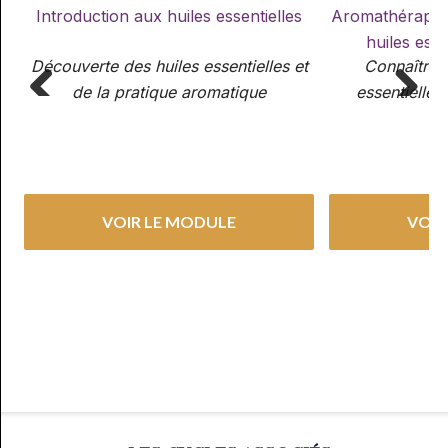
Introduction aux huiles essentielles
Aromathérapie p
huiles esse
Découverte des huiles essentielles et
Connaître et
de la pratique aromatique
essentielle
sc
Previous
Next
VOIR LE MODULE
VOIR