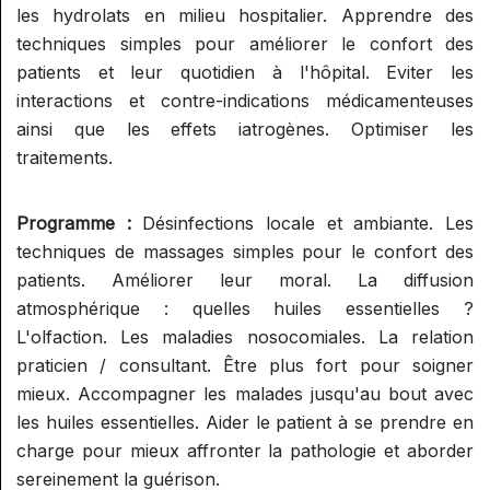
SUPERVISION AROMA
les hydrolats en milieu hospitalier. Apprendre des
SPÉCIALISATION : RÉFLEXOLOGIE
GESTION ET COMMUNICATION
RELATION
techniques simples pour améliorer le confort des
ET ONCOLOGIE
SUPERVISION RÉFLEXOLOGIE
PRATICIEN/CONSULTANT
AIDE À L'INSTALLATION ET
patients et leur quotidien à l'hôpital. Eviter les
ELIXIRS
SPÉCIALISATION : RÉFLEXOLOGIE
GESTION
interactions et contre-indications médicamenteuses
PÉDIATRIQUE
ELIXIRS FLORAUX NIVEAU 1
ainsi que les effets iatrogènes. Optimiser les
PHYTOTHÉRAPIE PRATIQUE
COMMUNICATION ET
traitements.
PHYTOTHÉRAPIE PRATIQUE
PROMOTION D'UNE ACTIVITÉ
MICRONUTRITION
MICRONUTRITION PRATIQUE
Programme :
Désinfections locale et ambiante. Les
EXAMENS
techniques de massages simples pour le confort des
patients. Améliorer leur moral. La diffusion
AROMATOLOGUE MYRTÉA
MINI MODULES BIEN-ÊTRE DE
atmosphérique : quelles huiles essentielles ?
(RECONNU PAR LE SPN)
L'HABITAT
L'olfaction. Les maladies nosocomiales. La relation
CONSEILLER EN
praticien / consultant. Être plus fort pour soigner
INITIATION AU FENG SHUI
STAGES CONVIVIAUX
HYDROLATHÉRAPIE GLOBALE
mieux. Accompagner les malades jusqu'au bout avec
INITIATION À LA GÉOBIOLOGIE
les huiles essentielles. Aider le patient à se prendre en
STAGES PRATIQUE ALTHEA
CONSEILLER EN
charge pour mieux affronter la pathologie et aborder
PROVENCE / MYRTÉA
AROMATHÉRAPIE SUBTILE
sereinement la guérison.
FORMATIONS