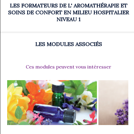
LES FORMATEURS DE L' AROMATHÉRAPIE ET
SOINS DE CONFORT EN MILIEU HOSPITALIER
NIVEAU 1
Prix
Arrhes
Quantité
240,00 €
72,00 €
JE DEMANDE UN DEVIS
LES MODULES ASSOCIÉS
Ces modules peuvent vous intéresser