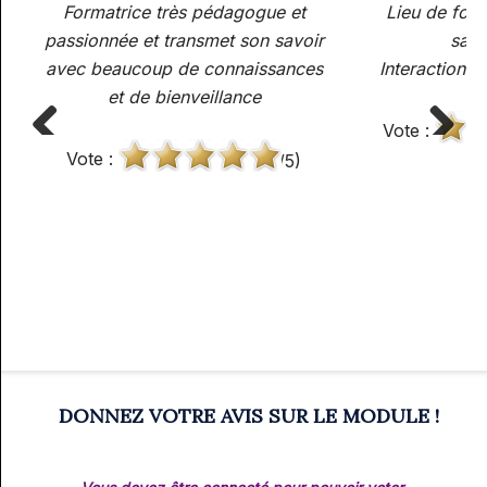
Formatrice très pédagogue et
Lieu de form
passionnée et transmet son savoir
sall
avec beaucoup de connaissances
Interactions+
et de bienveillance
Vote :
Vote :
(4 /5)
Previous
Next
DONNEZ VOTRE AVIS SUR LE MODULE !