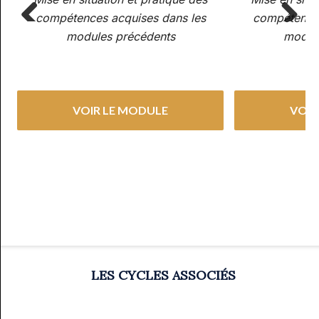
compétences acquises dans les
compétences
modules précédents
modul
Previous
Next
VOIR LE MODULE
VOIR
LES CYCLES ASSOCIÉS