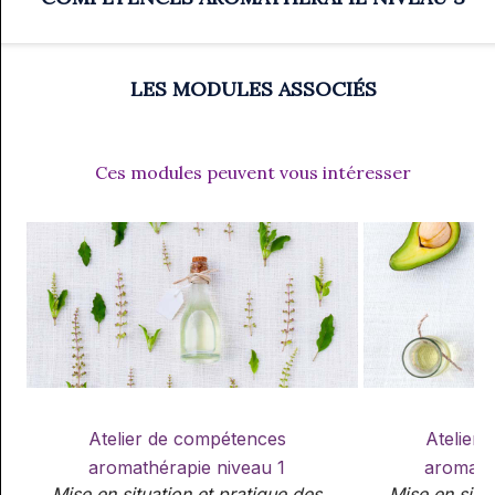
LES MODULES ASSOCIÉS
Ces modules peuvent vous intéresser
Atelier de compétences
Atelier
aromathérapie niveau 1
aromath
Mise en situation et pratique des
Mise en situ