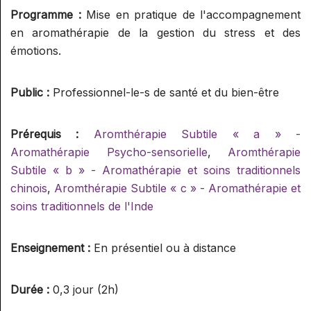
SUPERVISION AROMA
SPÉCIALISATION : RÉFLEXOLOGIE
GESTION ET COMMUNICATION
Programme :
Mise en pratique de l'accompagnement
RELATION
ET ONCOLOGIE
en aromathérapie de la gestion du stress et des
SUPERVISION RÉFLEXOLOGIE
PRATICIEN/CONSULTANT
AIDE À L'INSTALLATION ET
ELIXIRS
émotions.
SPÉCIALISATION : RÉFLEXOLOGIE
GESTION
PÉDIATRIQUE
ELIXIRS FLORAUX NIVEAU 1
PHYTOTHÉRAPIE PRATIQUE
COMMUNICATION ET
Public :
Professionnel-le-s de santé et du bien-être
PHYTOTHÉRAPIE PRATIQUE
PROMOTION D'UNE ACTIVITÉ
MICRONUTRITION
Prérequis :
Aromthérapie Subtile « a » -
MICRONUTRITION PRATIQUE
EXAMENS
Aromathérapie Psycho-sensorielle
,
Aromthérapie
Subtile « b » - Aromathérapie et soins traditionnels
AROMATOLOGUE MYRTÉA
MINI MODULES BIEN-ÊTRE DE
chinois
,
Aromthérapie Subtile « c » - Aromathérapie et
(RECONNU PAR LE SPN)
L'HABITAT
soins traditionnels de l'Inde
CONSEILLER EN
INITIATION AU FENG SHUI
STAGES CONVIVIAUX
HYDROLATHÉRAPIE GLOBALE
Enseignement :
En présentiel ou à distance
INITIATION À LA GÉOBIOLOGIE
STAGES PRATIQUE ALTHEA
CONSEILLER EN
PROVENCE / MYRTÉA
Durée :
0,3 jour (2h)
AROMATHÉRAPIE SUBTILE
FORMATIONS