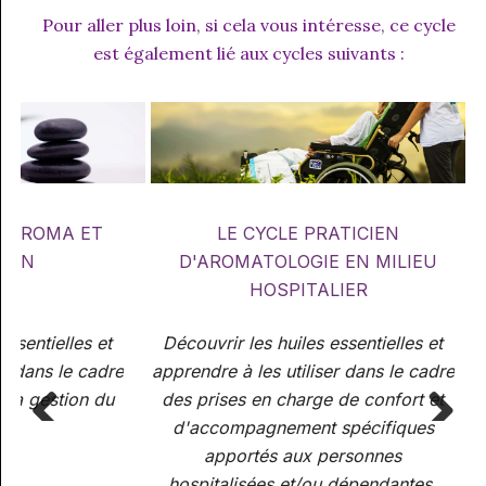
Pour aller plus loin, si cela vous intéresse, ce cycle
est également lié aux cycles suivants :
T AROMA ET
LE CYCLE PRATICIEN
ION
D'AROMATOLOGIE EN MILIEU
HOSPITALIER
essentielles et
Découvrir les huiles essentielles et
er dans le cadre
apprendre à les utiliser dans le cadre
e la gestion du
des prises en charge de confort et
d'accompagnement spécifiques
apportés aux personnes
Previous
Next
hospitalisées et/ou dépendantes.