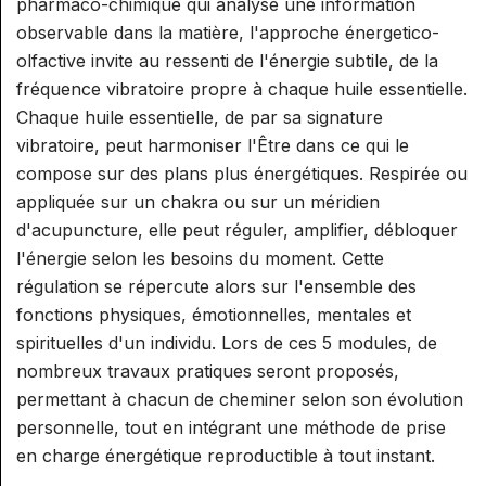
pharmaco-chimique qui analyse une information
SUPERVISION AROMA
SPÉCIALISATION : RÉFLEXOLOGIE
GESTION ET COMMUNICATION
RELATION
observable dans la matière, l'approche énergetico-
ET ONCOLOGIE
SUPERVISION RÉFLEXOLOGIE
PRATICIEN/CONSULTANT
olfactive invite au ressenti de l'énergie subtile, de la
AIDE À L'INSTALLATION ET
ELIXIRS
fréquence vibratoire propre à chaque huile essentielle.
SPÉCIALISATION : RÉFLEXOLOGIE
GESTION
Chaque huile essentielle, de par sa signature
PÉDIATRIQUE
ELIXIRS FLORAUX NIVEAU 1
PHYTOTHÉRAPIE PRATIQUE
COMMUNICATION ET
vibratoire, peut harmoniser l'Être dans ce qui le
PHYTOTHÉRAPIE PRATIQUE
PROMOTION D'UNE ACTIVITÉ
compose sur des plans plus énergétiques. Respirée ou
MICRONUTRITION
appliquée sur un chakra ou sur un méridien
MICRONUTRITION PRATIQUE
d'acupuncture, elle peut réguler, amplifier, débloquer
EXAMENS
l'énergie selon les besoins du moment. Cette
AROMATOLOGUE MYRTÉA
régulation se répercute alors sur l'ensemble des
MINI MODULES BIEN-ÊTRE DE
(RECONNU PAR LE SPN)
fonctions physiques, émotionnelles, mentales et
L'HABITAT
spirituelles d'un individu. Lors de ces 5 modules, de
CONSEILLER EN
INITIATION AU FENG SHUI
nombreux travaux pratiques seront proposés,
STAGES CONVIVIAUX
HYDROLATHÉRAPIE GLOBALE
permettant à chacun de cheminer selon son évolution
INITIATION À LA GÉOBIOLOGIE
STAGES PRATIQUE ALTHEA
personnelle, tout en intégrant une méthode de prise
CONSEILLER EN
PROVENCE / MYRTÉA
en charge énergétique reproductible à tout instant.
AROMATHÉRAPIE SUBTILE
FORMATIONS