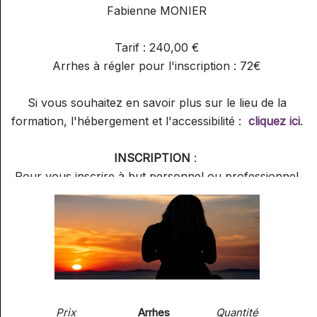
Fabienne MONIER
Tarif : 240,00 €
Arrhes à régler pour l'inscription : 72€
Si vous souhaitez en savoir plus sur le lieu de la
formation, l'hébergement et l'accessibilité :
cliquez ici
.
INSCRIPTION
:
Pour vous inscrire à but personnel ou professionnel
Pour offrir un cadeau à un proche
Pour inscrire plusieurs personnes à la fois
Pour demander un devis
Merci de le faire ci-après :
Prix
Arrhes
Quantité