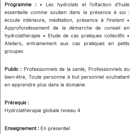
SUPERVISION AROMA
Programme :
• Les hydrolats et l’olfaction d’huile
SPÉCIALISATION : RÉFLEXOLOGIE
GESTION ET COMMUNICATION
RELATION
essentielle comme soutien dans la présence à soi :
ET ONCOLOGIE
SUPERVISION RÉFLEXOLOGIE
PRATICIEN/CONSULTANT
AIDE À L'INSTALLATION ET
écoute intérieure, méditation, présence à l’instant •
ELIXIRS
SPÉCIALISATION : RÉFLEXOLOGIE
GESTION
Approfondissement de la démarche de conseil en
PÉDIATRIQUE
ELIXIRS FLORAUX NIVEAU 1
PHYTOTHÉRAPIE PRATIQUE
hydrolathérapie • Etude de cas pratiques collectifs •
COMMUNICATION ET
Ateliers, entrainement aux cas pratiques en petits
PHYTOTHÉRAPIE PRATIQUE
PROMOTION D'UNE ACTIVITÉ
MICRONUTRITION
groupes
MICRONUTRITION PRATIQUE
EXAMENS
Public :
Professionnels de la santé, Professionnels du
bien-être, Toute personne à but personnel souhaitant
AROMATOLOGUE MYRTÉA
MINI MODULES BIEN-ÊTRE DE
en apprendre plus dans le domaine
(RECONNU PAR LE SPN)
L'HABITAT
CONSEILLER EN
INITIATION AU FENG SHUI
Prérequis :
STAGES CONVIVIAUX
HYDROLATHÉRAPIE GLOBALE
Hydrolathérapie globale niveau 4
INITIATION À LA GÉOBIOLOGIE
STAGES PRATIQUE ALTHEA
CONSEILLER EN
PROVENCE / MYRTÉA
AROMATHÉRAPIE SUBTILE
Enseignement :
En présentiel
FORMATIONS